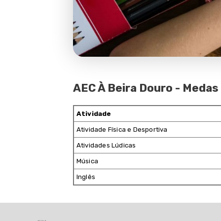
AEC / AAAF
Linha temporal
Cantinas / Ementas
AEC À Beira Douro - Medas
Rede Gondomar Qualifica
Informações
Atividade
Atividade Física e Desportiva
Notícias
Atividades Lúdicas
Contactos
Música
Inglês