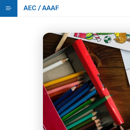
AEC / AAAF
Início
Gondomar EducAtivo
Rede Escolar
Gestão Escolar
Apoios
+ SABER
Bibliotecas
Programas Educativos
Ação Social