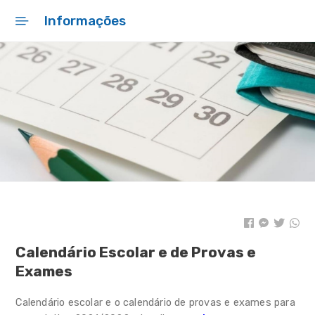
Informações
Início
Gondomar EducAtivo
Rede Escolar
Gestão Escolar
Apoios
+ SABER
Bibliotecas
Programas Educativos
Calendário Escolar e de Provas e
Exames
Ação Social
Calendário escolar e o calendário de provas e exames para
AEC / AAAF