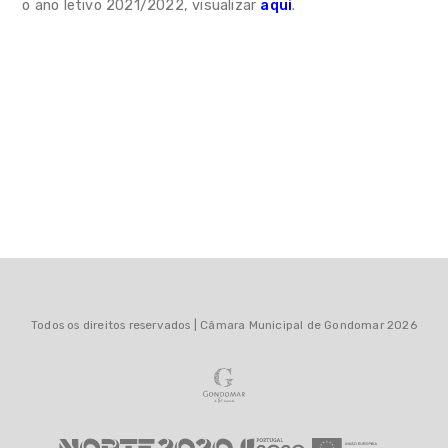
o ano letivo 2021/2022, visualizar
aqui
.
Linha temporal
Cantinas / Ementas
Rede Gondomar Qualifica
Informações
Notícias
Contactos
Todos os direitos reservados | Câmara Municipal de Gondomar 2026